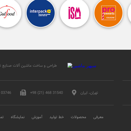
طراحی و ساخت ماشین آلات صنایع غ
تهران، ایران
+98 (21) 468 31540
8 03746
معرفی
محصولات
خط تولید
آموزش
نمایشگاه
تما