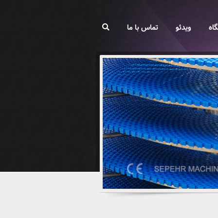
اه
ویدئو
تماس با ما