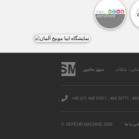
ذایی - شکلات
سپهر ماشین
+98 (21) 468 97011 , 468 03771 , 46
س با ما
© SEPEHR MACHINE 2026